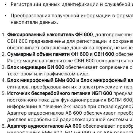
Регистрации данных идентификации и служебной
Преобразования полученной информации в формат
накопители данных.
Фиксированный накопитель ФН 600
, долговременны
СВН 600 предназначены для регистрации и сохран
обеспечивает сохранение данных за период не мене
Суммарный объем памяти ФН 600 и СВН 600
обеспеч
Информация на накопителе СВН 600 сохраняется по
Блок индикации БИ 600
обеспечивает сопряжение с
текстовом или графическом виде.
Блок микрофонный БМи 600 и блок микрофонный вл
сигналов, преобразования их в электрические и пе
Источник бесперебойного питания ИБП 600
предназ
постоянного тока для функционирования БСПИ 600,
информации в течение 2-х часов при отказе судов
Адаптер видеосигналов АВ 600 обеспечивает преоб
дисплея корабельной радиолокационной системы 
Адаптер аудиосигналов АА 600
обеспечивает преобр
микрофонных БМи 600, БМи-В 600 и от УКВ радиос