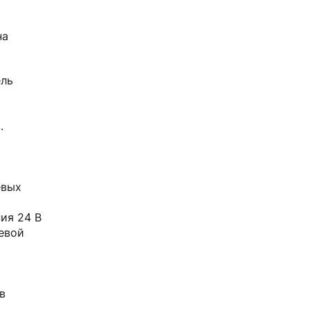
на
ель
.
евых
ия 24 В
евой
в